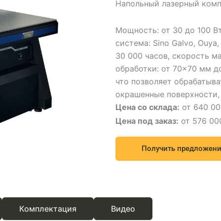
Напольный лазерный комп
Мощность: от 30 до 100 Вт
система: Sino Galvo, Ouya,
30 000 часов, скорость м
обработки: от 70×70 мм д
что позволяет обрабатыват
окрашенные поверхности, 
Цена со склада:
от 640 00
Цена под заказ:
от 576 000
Получить предложени
Комплектация
Видео