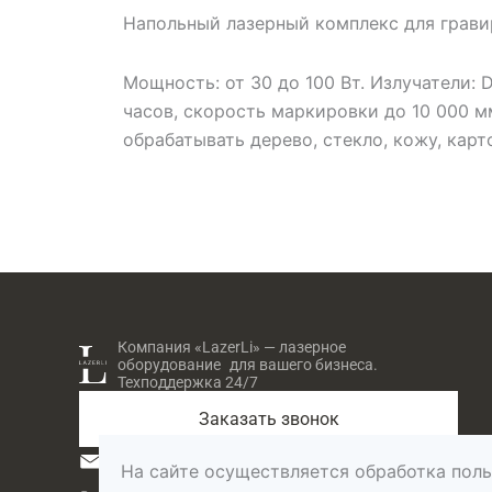
Напольный лазерный комплекс для грави
Мощность: от 30 до 100 Вт. Излучатели: D
часов, скорость маркировки до 10 000 м
обрабатывать дерево, стекло, кожу, карт
Компания «LazerLi» — лазерное
оборудование для вашего бизнеса.
Техподдержка 24/7
Заказать звонок
lazerli@lazerli.ru
На сайте осуществляется обработка пол