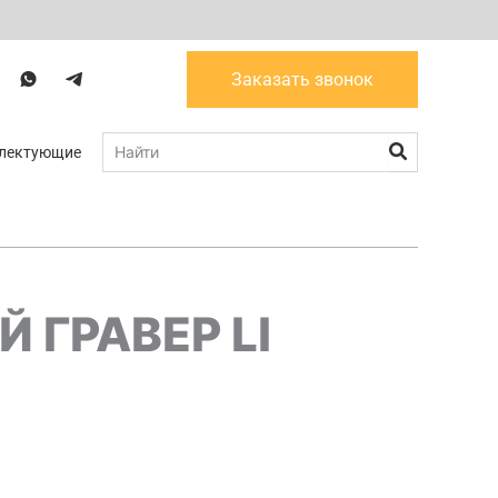
W
T
Заказать звонок
a
g
Поиск
лектующие
 ГРАВЕР LI