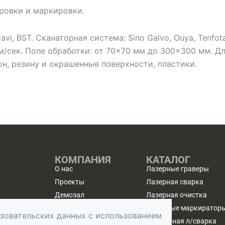
ровки и маркировки.
avi, BST. Сканаторная система: Sino Galvo, Ouya, Tenfo
м/сек. Поле обработки: от 70×70 мм до 300×300 мм. Дл
он, резину и окрашенные поверхности, пластики.
КОМПАНИЯ
КАТАЛОГ
О нас
Лазерные граверы
Проекты
Лазерная сварка
Демозал
Лазерная очистка
Доставка и оплата
Лазерные маркиратор
ьзовательских данных с использованием
Сервис
Ювелирная л/сварка