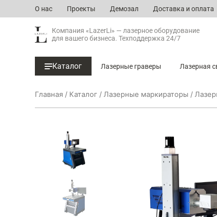
Перейти
О нас
Проекты
Демозал
Доставка и оплата
к
содержимому
Компания «LazerLi» — лазерное оборудование
для вашего бизнеса. Техподдержка 24/7
Каталог
Лазерные граверы
Лазерная с
Главная
/
Каталог
/
Лазерные маркираторы
/
Лазер