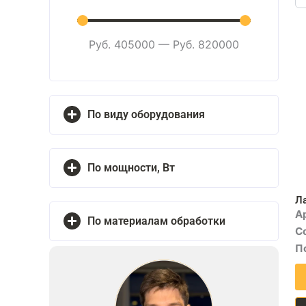
...
Руб.
405000
—
Руб.
820000
По виду оборудования
По мощности, Вт
Ла
А
По материалам обработки
С
П