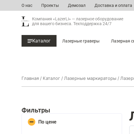
Перейти
О нас
Проекты
Демозал
Доставка и оплата
к
содержимому
Компания «LazerLi» — лазерное оборудование
для вашего бизнеса. Техподдержка 24/7
Каталог
Лазерные граверы
Лазерная с
Главная
/
Каталог
/
Лазерные маркираторы
/ Лазер
Фильтры
По цене
Se