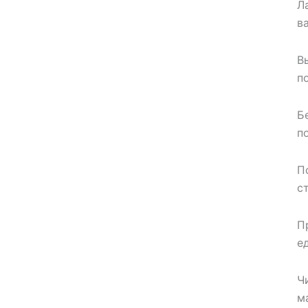
Л
в
В
п
Б
п
П
с
П
е
Ч
м