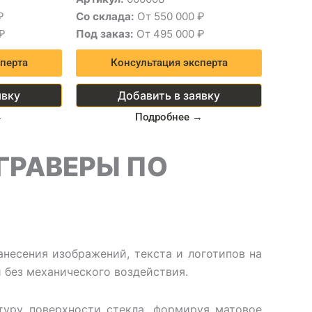
₽
Со склада:
От 550 000 ₽
₽
Под заказ:
От 495 000 ₽
перта
Консультация эксперта
явку
Добавить в заявку
→
Подробнее →
ГРАВЕРЫ ПО
анесения изображений, текста и логотипов на
 без механического воздействия.
туру поверхности стекла, формируя матовое