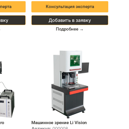
перта
Консультация эксперта
явку
Добавить в заявку
→
Подробнее →
ro
Машинное зрение Li Vision
Артикул:
000008