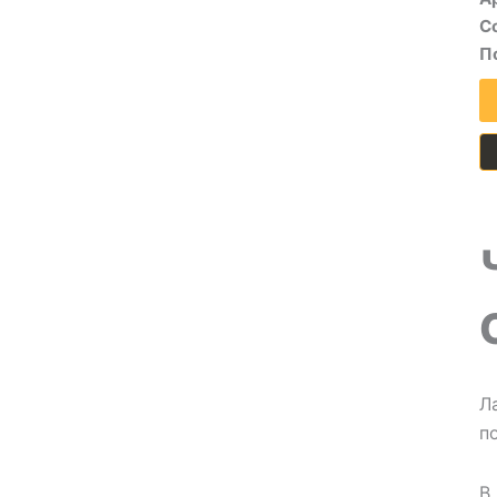
С
П
Л
п
В