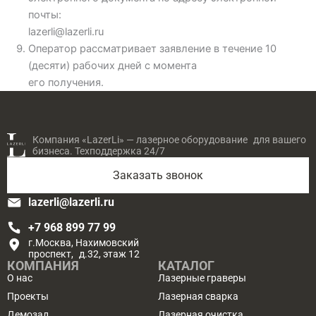
почты:
lazerli@lazerli.ru
Оператор рассматривает заявление в течение 10
(десяти) рабочих дней с момента
его получения.
Компания «LazerLi» — лазерное оборудование для вашего
бизнеса. Техподдержка 24/7
Заказать звонок
lazerli@lazerli.ru
+7 968 899 77 99
г.Москва, Нахимовский
проспект, д.32, этаж 12
КОМПАНИЯ
КАТАЛОГ
О нас
Лазерные граверы
Проекты
Лазерная сварка
Демозал
Лазерная очистка