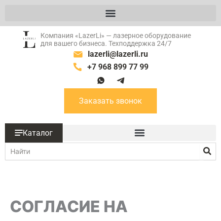
Перейти
к
содержимому
Компания «LazerLi» — лазерное оборудование
для вашего бизнеса. Техподдержка 24/7
lazerli@lazerli.ru
+7 968 899 77 99
W
T
a
g
Заказать звонок
Каталог
Поиск
СОГЛАСИЕ НА