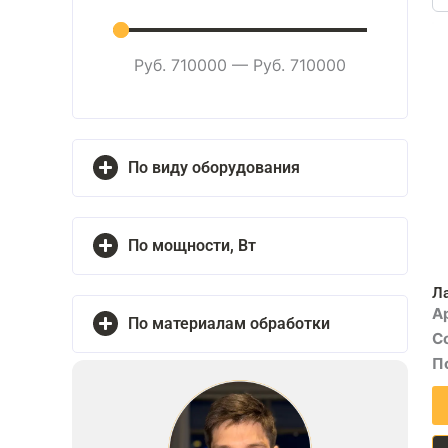
...
Руб.
710000
—
Руб.
710000
По виду оборудования
По мощности, Вт
Ла
А
По материалам обработки
С
П