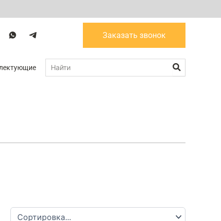
W
T
Заказать звонок
a
g
Поиск
лектующие