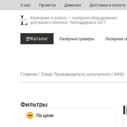
Перейти
О нас
Проекты
Демозал
Доставка и оплата
к
содержимому
Компания «LazerLi» — лазерное оборудование
для вашего бизнеса. Техподдержка 24/7
Каталог
Лазерные граверы
Лазерная с
Главная
/ Товар Производитель излучателя / INNO
Фильтры
По цене
Se