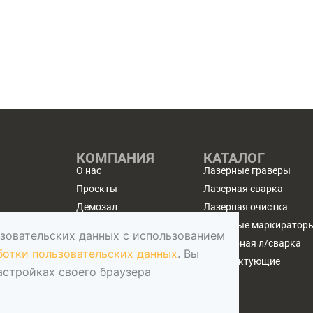
КОМПАНИЯ
КАТАЛОГ
О нас
Лазерные граверы
Проекты
Лазерная сварка
Демозал
Лазерная очистка
Доставка и оплата
Лазерные маркиратор
ьзовательских данных с использованием
Сервис
Ювелирная л/сварка
ботки пользовательских данных
. Вы
Вопросы и ответы
Комплектующие
астройках своего браузера
Блог
Контакты