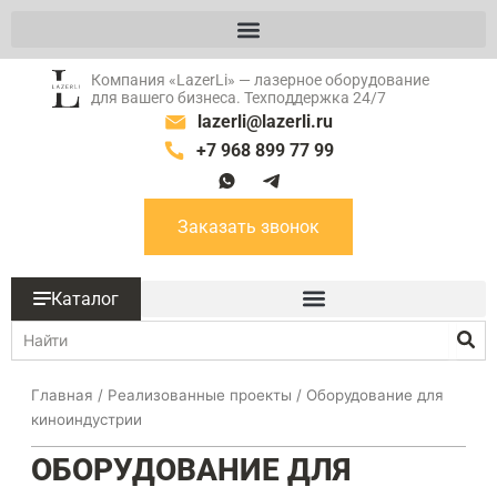
Перейти
к
содержимому
Компания «LazerLi» — лазерное оборудование
для вашего бизнеса. Техподдержка 24/7
lazerli@lazerli.ru
+7 968 899 77 99
W
T
a
g
Заказать звонок
Каталог
Поиск
Главная
/
Реализованные проекты
/ Оборудование для
киноиндустрии
ОБОРУДОВАНИЕ ДЛЯ